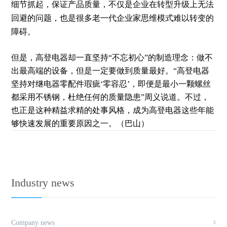
细节抓起，保证产品
质量，不仅是企业在转型升级上无法
回避的问题，也是很多老一代企业家思维模式难以转变的
障碍。
但是，
高登电器
却一直坚持
“
不忘初心
”
的制造理念：做不
出最高端的设备，但是一定要做到质量最好。
“高登电器
坚持对
继电器零
配件瑕疵
‘
零容忍
’
，即便是最小一颗螺丝
都采用不锈钢，杜绝任何的质量隐患
”周
义
说道。不过，
也正是这种精益求精的处事风格，
成为高登电器
这些年能
够快速发展的重要原因之一。
（巴山）
Industry news
Company news