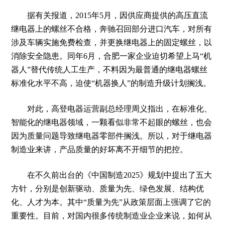
据有关报道，
2015年5月，因供应商提供的
高压直流
继电器上的螺丝
不合格，奔驰召回部分进口汽车，对所有
涉及车辆实施免费检查，并更换
继电器
上的固定
螺丝
，以
消除安全隐患。同年
6月，合肥一家企业迫切希望上马“机
器人”替代传统人工生产，不料因为最普通的
继电器
螺丝
标准化水平不高，迫使
“机器换人”的制造升级计划搁浅。
对此，
高登电器
运营
副总经理周
义
指出，在标准化、
智能化的
继电器
领域，一颗看似非常不起眼的螺丝，也会
因为质量问题导致
继电器零部件
搁浅。所以，对于
继电器
制造业来讲，产品质量的好坏离不开细节的把控。
在不久前出台的《中国制造
2025
》规划中提出了五大
方针，分别是创新驱动、质量为先、绿色发展、结构优
化、人才为本。其中
“
质量为先
”
从政策层面上强调了它的
重要性。目前，对国内很多传统制造业企业来说，如何从