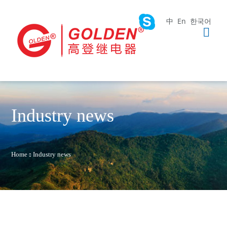
中
En
한국어
Industry news
Home
Industry news